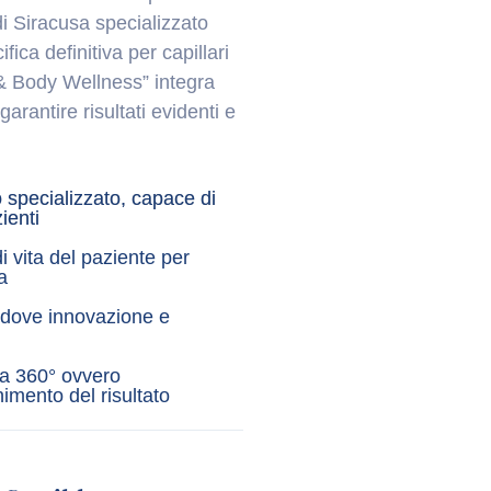
i Siracusa specializzato
fica definitiva per capillari
n & Body Wellness” integra
arantire risultati evidenti e
 specializzato, capace di
ienti
di vita del paziente per
a
i dove innovazione e
 a 360° ovvero
imento del risultato