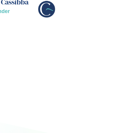
 Cassibba
nder