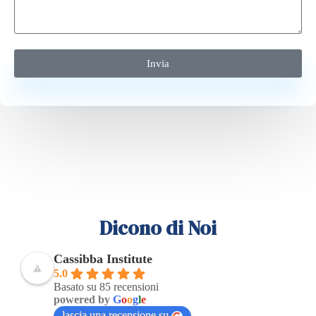
Invia
Dicono di Noi
Cassibba Institute
5.0
Basato su 85 recensioni
powered by
G
o
o
g
l
e
lascia una recensione su